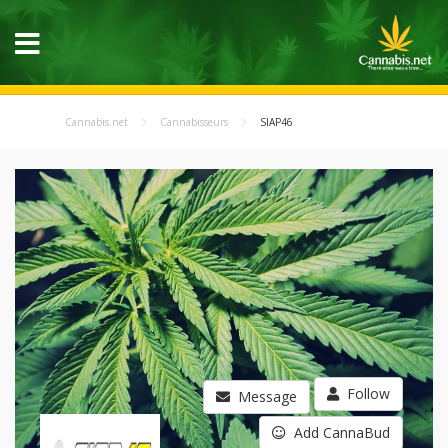
Cannabis.net
Cannabisseurs
SIAP46
Follow
Message
Add CannaBud