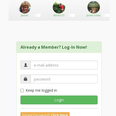
resmi berikut: http://siap46.app/
Jasmel
Adrian33
James kilala
Already a Member? Log-In Now!
Keep me logged in
Login
Forgot Password?
Click Here