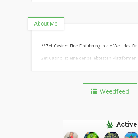
About Me
**Zet Casino: Eine Einführung in die Welt des On
Zet Casino ist eine der beliebtesten Plattformen 
Casinospielen, von klassischen Spielautomaten b
benutzerfreundlich und sorgt dafür, dass sowoh
Das Casino arbeitet mit verschiedenen Zahlungsd
einfach und sicher macht. Mit einer sicheren und 
spielen können.
Weedfeed
**Zet Casino Anmeldung und Registrierung**
Die Anmeldung bei Zet Casino ist schnell und unk
besuchen, um deinen Account zu erstellen. Nach d
Active
Zahlungsmethoden einzahlen und mit dem Spiele
neue Spieler an, das Boni und Freispiele umfasst.