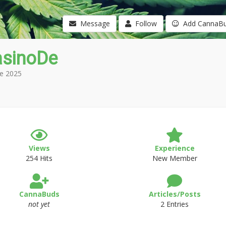
Message
Follow
Add CannaB
asinoDe
e 2025
Views
Experience
254 Hits
New Member
CannaBuds
Articles/Posts
not yet
2 Entries