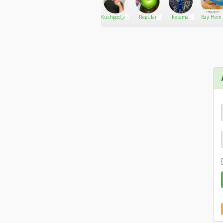
sicher sein, dass deine persönlichen Daten sich
Spieler und verwendet moderne Verschlüsselung
Bonnie B
Go There!
Brandonoff
Kushgod_anthony420
Regular
ketama
Bay Hem
cannabis
Supply
**Zet Casino Spieleangebot**
Zet Casino bietet eine große Auswahl an Spielen f
- Spielautomaten: Tausende von Spielautomaten
- Tischspiele: Klassische Spiele wie Roulette, Bl
- Live-Casino: Erlebe echte Casino-Atmosphäre m
- Video-Poker: Verschiedene Varianten von Video
- Jackpot-Spiele: Riesige Jackpot-Gewinne für glüc
Mit dieser breiten Auswahl wird jeder Spielertyp
die strategischen Tischspiele liebst, bei Zet Casin
**Zahlungsmethoden und Ein- und Auszahlungen
Ein großer Vorteil von Zet Casino ist die Vielzah
Einzahlungen und Auszahlungen mit Kreditkarte
durchführen. Die Auszahlungen erfolgen in der Re
Zet Casino arbeitet nur mit vertrauenswürdigen 
gewährleisten. Die Transaktionen sind vollständig