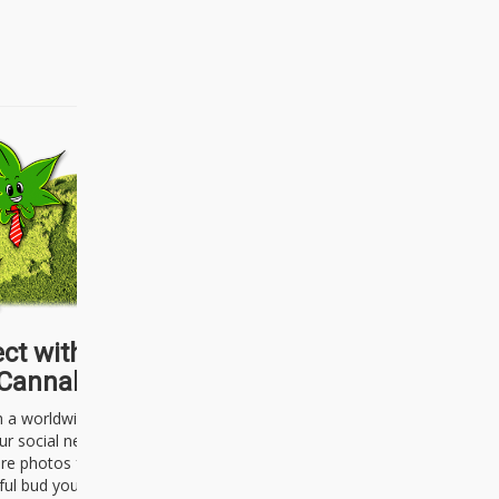
r
T
Marcstrongbud
Dankcana1
jerrysmall
Oldnavystoner
S.
daniel
Osa
A
Jerseysmoker420
P
n:
der
ct with thousands of
Cannabisseurs!
h a worldwide community of cannabis
ur social network. Here, you can talk
.
are photos freely and brag about the
ful bud you're about to light up.