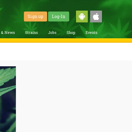
Sign up
Log-In
g & News
Strains
Jobs
Shop
Events