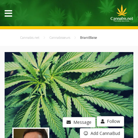
Cannabis.net
Cannabisseurs
BriantBlaise
Follow
Message
Add CannaBud