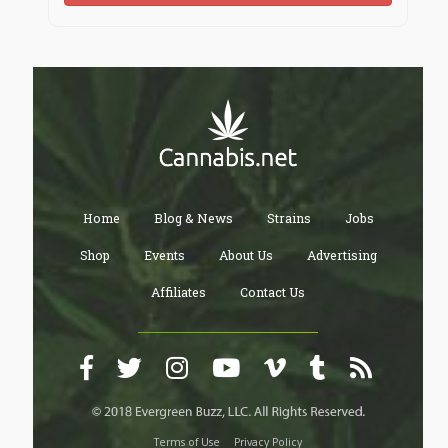
les frustrent. Cela crée une barrière entre les joueurs
et la véritable expérience immersive qu’ils méritent.
Shuffle Casino en ligne répond à ces attentes avec
brio. Grâce à son incroyable variété de jeux, ses offres
généreuses et ses fonctionnalités modernes, la
plateforme apporte un équilibre parfait entre plaisir et
fiabilité. Plongez dans un univers où votre aventure est
au centre de toutes les attentions.
Les bonus sur mesure et
Home
Blog & News
Strains
Jobs
tirages quotidiens chez
Shop
Events
About Us
Advertising
Shuffle Casino en ligne
Affiliates
Contact Us
Lorsqu'il s'agit de récompenser nos joueurs dévoués
et de leur offrir de nouvelles chances, chez Shuffle
Casino en Ligne, nous savons à quel point il est crucial
de répondre à leurs attentes. Les avantages que nous
offrons sont conçus spécifiquement pour répondre à
vos intérêts individuels, que vous soyez un amateur de
Terms of Use
Privacy Policy