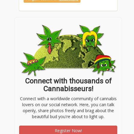
protégées contre toute violation. De plus, Betzino
Casino est réglementé par les autorités de jeu
compétentes, ce qui assure aux joueurs un
environnement de jeu équitable et sûr.
Connect with thousands of
Cannabisseurs!
Connect with a worldwide community of cannabis
lovers on our social network. Here, you can talk
openly, share photos freely and brag about the
beautiful bud you're about to light up.
Register Now!