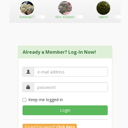
les aspects techniques. Voici ce que nous avons
découvert.
Ryedawg77
Marc 420Jason
legend
Dès notre arrivée sur le site de Betzino Casino, nous
avons été impressionnés par son interface élégante et
moderne. Les couleurs vives et le design épuré
rendent la navigation agréable et intuitive. La page
d'accueil est également bien organisée, avec des
Already a Member? Log-In Now!
sections dédiées aux différents types de jeux
proposés. Nous avons apprécié le fait que le casino
offre une large sélection de jeux, allant des machines à
sous aux jeux de table en passant par les jeux en
direct. De plus, l'optimisation du site pour les appareils
mobiles est remarquable, ce qui permet aux joueurs
de profiter du casino même en déplacement.
Keep me logged in
En ce qui concerne la sécurité et la fiabilité, Betzino
Casino se distingue par ses mesures strictes de
Login
protection des données et des transactions. Le casino
utilise un cryptage SSL 128 bits pour garantir que
toutes les informations sensibles sont sécurisées et
Forgot Password?
Click Here