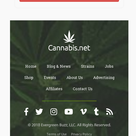
Les points forts qui
distinguent Betzino
Au cours de notre test, plusieurs avantages nous ont
particulièrement marqués. Ces éléments contribuent à
faire de
betzino casino avis
une plateforme fiable et
agréable à utiliser pour les joueurs français. Nous
avons compilé pour vous les principaux atouts que
nous avons identifiés :
Home
Blog & News
Strains
Jobs
Shop
Events
About Us
Advertising
Une interface moderne et intuitive :
La
Affiliates
Contact Us
navigation sur le site est fluide, que ce soit sur
ordinateur ou sur mobile. Trouver ses jeux
favoris est un jeu d'enfant.
Une équipe expérimentée :
Le fait que le
casino soit géré par des vétérans de l'iGaming
est un gage de sérieux et de qualité.
Terms of Use
Privacy Policy