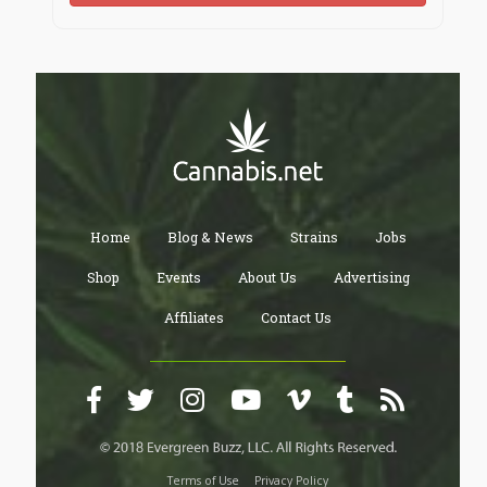
Gratta e vinci
Alcuni giochi da tavolo come roulette e blackjack
Molti giochi sono sviluppati internamente, senza la
presenza di provider esterni. Questo rende il catalogo
unico, ma anche meno vario rispetto alla concorrenza
.
Home
Blog & News
Strains
Jobs
Un’assenza importante è quella del casinò live, che
potrebbe rappresentare uno svantaggio per chi ama
Shop
Events
About Us
Advertising
giocare con croupier reali.
Affiliates
Contact Us
Bonus e promozioni
Terms of Use
Privacy Policy